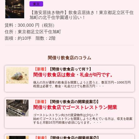
東京
【激安居抜き物件】飲食店居抜き！東京都足立区千住
旭町の北千住学園通り沿い！
賃料：300,000 円（税別）
住所：東京都足立区千住旭町
面積：約10坪 階数：2階
間借り飲食店のコラム
【新着】
【間借り飲食店って何？】
間借り飲食店は敷金・礼金が0円です。
個人の方が通常の飲食店を開業しようと思うと、数百万円～1000万円
程度は必要で、敷金・礼金だけでも数百万円・・・
【新着】
【間借り飲食店の開業提案①】
間借り飲食店でゴーストレストラン開業
ゴーストレストラン向けの賃貸物件は少ない？
始めてゴーストレストランを開業しようと考えている方は、収支を勘案
すると月額10万円前後が必須になります。・・・
【新着】
【間借り飲食店の開業提案②】