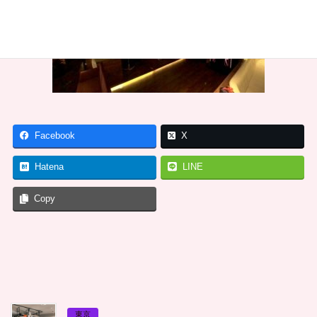
Facebook
X
Hatena
LINE
Copy
東京