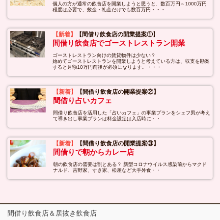
個人の方が通常の飲食店を開業しようと思うと、数百万円～1000万円
程度は必要で、敷金・礼金だけでも数百万円・・・
【新着】
【間借り飲食店の開業提案①】
間借り飲食店でゴーストレストラン開業
ゴーストレストラン向けの賃貸物件は少ない？
始めてゴーストレストランを開業しようと考えている方は、収支を勘案
すると月額10万円前後が必須になります。・・・
【新着】
【間借り飲食店の開業提案②】
間借り占いカフェ
間借り飲食店を活用した「占いカフェ」の事業プランをシェフ男が考え
て導き出し事業プランは料金設定は入店時に・・
【新着】
【間借り飲食店の開業提案③】
間借りで朝からカレー店
朝の飲食店の需要は割とある？ 新型コロナウイルス感染前からマクド
ナルド、吉野家、すき家、松屋など大手外食・・
間借り飲食店＆居抜き飲食店