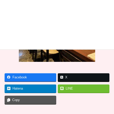
Facebook
X
Hatena
LINE
Copy