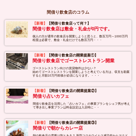
間借り飲食店のコラム
【新着】
【間借り飲食店って何？】
間借り飲食店は敷金・礼金が0円です。
個人の方が通常の飲食店を開業しようと思うと、数百万円～1000万円
程度は必要で、敷金・礼金だけでも数百万円・・・
【新着】
【間借り飲食店の開業提案①】
間借り飲食店でゴーストレストラン開業
ゴーストレストラン向けの賃貸物件は少ない？
始めてゴーストレストランを開業しようと考えている方は、収支を勘案
すると月額10万円前後が必須になります。・・・
【新着】
【間借り飲食店の開業提案②】
間借り占いカフェ
間借り飲食店を活用した「占いカフェ」の事業プランをシェフ男が考え
て導き出し事業プランは料金設定は入店時に・・
【新着】
【間借り飲食店の開業提案③】
間借りで朝からカレー店
朝の飲食店の需要は割とある？ 新型コロナウイルス感染前からマクド