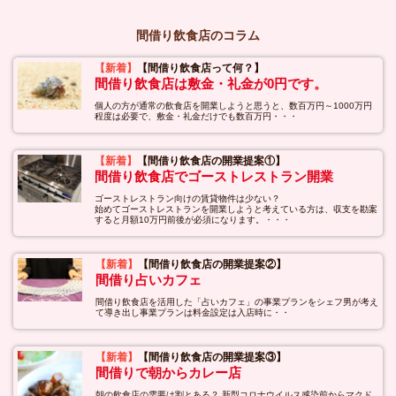
間借り飲食店のコラム
【新着】
【間借り飲食店って何？】
間借り飲食店は敷金・礼金が0円です。
個人の方が通常の飲食店を開業しようと思うと、数百万円～1000万円
程度は必要で、敷金・礼金だけでも数百万円・・・
【新着】
【間借り飲食店の開業提案①】
間借り飲食店でゴーストレストラン開業
ゴーストレストラン向けの賃貸物件は少ない？
始めてゴーストレストランを開業しようと考えている方は、収支を勘案
すると月額10万円前後が必須になります。・・・
【新着】
【間借り飲食店の開業提案②】
間借り占いカフェ
間借り飲食店を活用した「占いカフェ」の事業プランをシェフ男が考え
て導き出し事業プランは料金設定は入店時に・・
【新着】
【間借り飲食店の開業提案③】
間借りで朝からカレー店
朝の飲食店の需要は割とある？ 新型コロナウイルス感染前からマクド