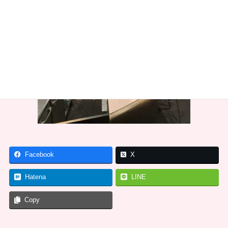
Facebook
X
Hatena
LINE
Copy