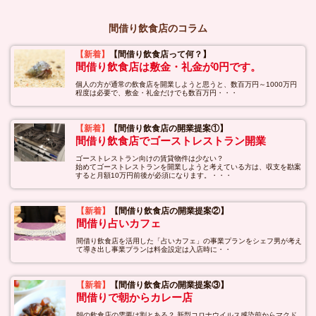
間借り飲食店のコラム
【新着】
【間借り飲食店って何？】
間借り飲食店は敷金・礼金が0円です。
個人の方が通常の飲食店を開業しようと思うと、数百万円～1000万円
程度は必要で、敷金・礼金だけでも数百万円・・・
【新着】
【間借り飲食店の開業提案①】
間借り飲食店でゴーストレストラン開業
ゴーストレストラン向けの賃貸物件は少ない？
始めてゴーストレストランを開業しようと考えている方は、収支を勘案
すると月額10万円前後が必須になります。・・・
【新着】
【間借り飲食店の開業提案②】
間借り占いカフェ
間借り飲食店を活用した「占いカフェ」の事業プランをシェフ男が考え
て導き出し事業プランは料金設定は入店時に・・
【新着】
【間借り飲食店の開業提案③】
間借りで朝からカレー店
朝の飲食店の需要は割とある？ 新型コロナウイルス感染前からマクド