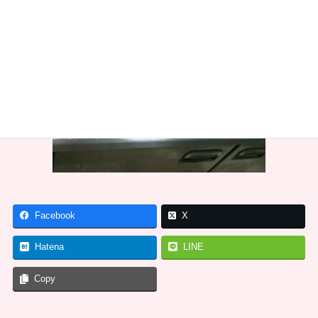
Facebook
X
Hatena
LINE
Copy