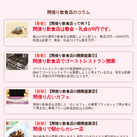
間借り飲食店のコラム
【新着】
【間借り飲食店って何？】
間借り飲食店は敷金・礼金が0円です。
個人の方が通常の飲食店を開業しようと思うと、数百万円～1000万円
程度は必要で、敷金・礼金だけでも数百万円・・・
【新着】
【間借り飲食店の開業提案①】
間借り飲食店でゴーストレストラン開業
ゴーストレストラン向けの賃貸物件は少ない？
始めてゴーストレストランを開業しようと考えている方は、収支を勘案
すると月額10万円前後が必須になります。・・・
【新着】
【間借り飲食店の開業提案②】
間借り占いカフェ
間借り飲食店を活用した「占いカフェ」の事業プランをシェフ男が考え
て導き出し事業プランは料金設定は入店時に・・
【新着】
【間借り飲食店の開業提案③】
間借りで朝からカレー店
朝の飲食店の需要は割とある？ 新型コロナウイルス感染前からマクド