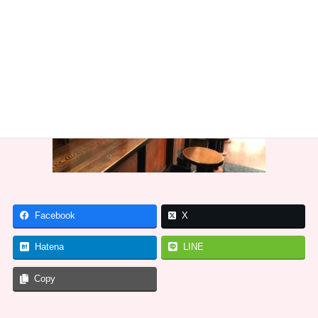
Facebook
X
Hatena
LINE
Copy