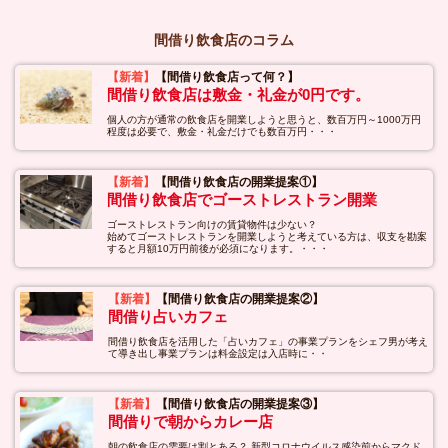
間借り飲食店のコラム
【新着】
【間借り飲食店って何？】
間借り飲食店は敷金・礼金が0円です。
個人の方が通常の飲食店を開業しようと思うと、数百万円～1000万円
程度は必要で、敷金・礼金だけでも数百万円・・・
【新着】
【間借り飲食店の開業提案①】
間借り飲食店でゴーストレストラン開業
ゴーストレストラン向けの賃貸物件は少ない？
始めてゴーストレストランを開業しようと考えている方は、収支を勘案
すると月額10万円前後が必須になります。・・・
【新着】
【間借り飲食店の開業提案②】
間借り占いカフェ
間借り飲食店を活用した「占いカフェ」の事業プランをシェフ男が考え
て導き出し事業プランは料金設定は入店時に・・
【新着】
【間借り飲食店の開業提案③】
間借りで朝からカレー店
朝の飲食店の需要は割とある？ 新型コロナウイルス感染前からマクド