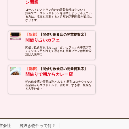
ン開業
ゴーストレストラン向けの賃貸物件は少ない？
始めてゴーストレストランを開業しようと考えてい
る方は、収支を勘案すると月額10万円前後が必須に
なります。・・・
【新着】
【間借り飲食店の開業提案②】
間借り占いカフェ
間借り飲食店を活用した「占いカフェ」の事業プラ
ンをシェフ男が考えて導き出し事業プランは料金設
定は入店時に・・
【新着】
【間借り飲食店の開業提案③】
間借りで朝からカレー店
朝の飲食店の需要は割とある？ 新型コロナウイルス
感染前からマクドナルド、吉野家、すき家、松屋な
ど大手外食・・
営会社
居抜き物件って何？