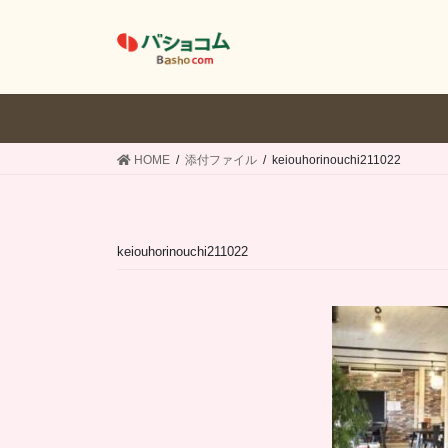
コ
ナ
ン
ビ
テ
ゲ
ン
ー
ツ
シ
へ
ョ
ス
ン
HOME
添付ファイル
keiouhorinouchi211022
キ
に
ッ
移
プ
動
keiouhorinouchi211022