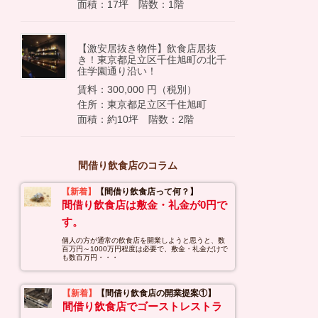
面積：17坪 階数：1階
【激安居抜き物件】飲食店居抜
き！東京都足立区千住旭町の北千
住学園通り沿い！
賃料：300,000 円（税別）
住所：東京都足立区千住旭町
面積：約10坪 階数：2階
間借り飲食店のコラム
【新着】
【間借り飲食店って何？】
間借り飲食店は敷金・礼金が0円で
す。
個人の方が通常の飲食店を開業しようと思うと、数
百万円～1000万円程度は必要で、敷金・礼金だけで
も数百万円・・・
【新着】
【間借り飲食店の開業提案①】
間借り飲食店でゴーストレストラ