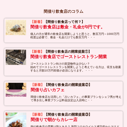
間借り飲食店のコラム
【新着】
【間借り飲食店って何？】
間借り飲食店は敷金・礼金が0円です。
個人の方が通常の飲食店を開業しようと思うと、数百万円～1000万円
程度は必要で、敷金・礼金だけでも数百万円・・・
【新着】
【間借り飲食店の開業提案①】
間借り飲食店でゴーストレストラン開業
ゴーストレストラン向けの賃貸物件は少ない？
始めてゴーストレストランを開業しようと考えている方は、収支を勘案
すると月額10万円前後が必須になります。・・・
【新着】
【間借り飲食店の開業提案②】
間借り占いカフェ
間借り飲食店を活用した「占いカフェ」の事業プランをシェフ男が考え
て導き出し事業プランは料金設定は入店時に・・
【新着】
【間借り飲食店の開業提案③】
間借りで朝からカレー店
朝の飲食店の需要は割とある？ 新型コロナウイルス感染前からマクド