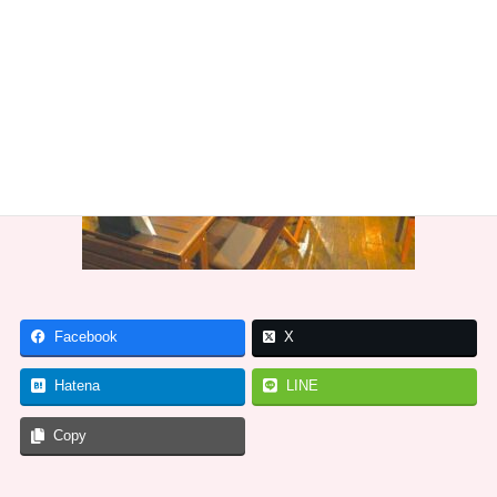
Facebook
X
Hatena
LINE
Copy