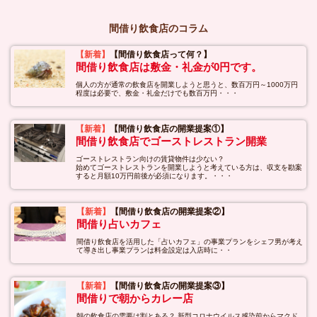
間借り飲食店のコラム
【新着】
【間借り飲食店って何？】
間借り飲食店は敷金・礼金が0円です。
個人の方が通常の飲食店を開業しようと思うと、数百万円～1000万円
程度は必要で、敷金・礼金だけでも数百万円・・・
【新着】
【間借り飲食店の開業提案①】
間借り飲食店でゴーストレストラン開業
ゴーストレストラン向けの賃貸物件は少ない？
始めてゴーストレストランを開業しようと考えている方は、収支を勘案
すると月額10万円前後が必須になります。・・・
【新着】
【間借り飲食店の開業提案②】
間借り占いカフェ
間借り飲食店を活用した「占いカフェ」の事業プランをシェフ男が考え
て導き出し事業プランは料金設定は入店時に・・
【新着】
【間借り飲食店の開業提案③】
間借りで朝からカレー店
朝の飲食店の需要は割とある？ 新型コロナウイルス感染前からマクド