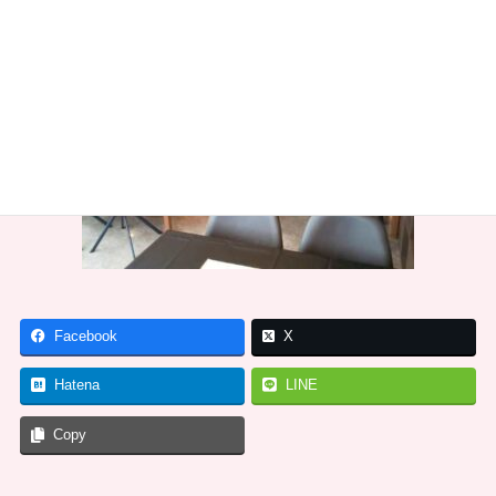
Facebook
X
Hatena
LINE
Copy