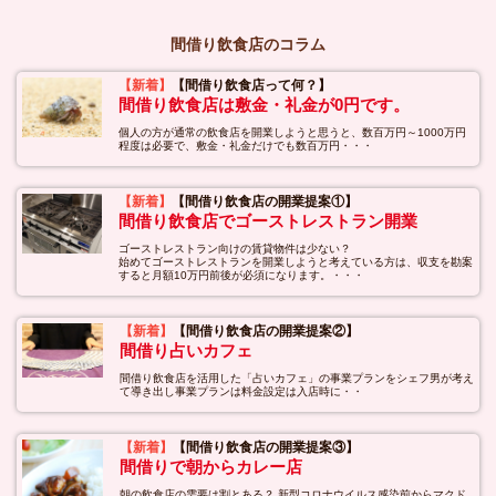
間借り飲食店のコラム
【新着】
【間借り飲食店って何？】
間借り飲食店は敷金・礼金が0円です。
個人の方が通常の飲食店を開業しようと思うと、数百万円～1000万円
程度は必要で、敷金・礼金だけでも数百万円・・・
【新着】
【間借り飲食店の開業提案①】
間借り飲食店でゴーストレストラン開業
ゴーストレストラン向けの賃貸物件は少ない？
始めてゴーストレストランを開業しようと考えている方は、収支を勘案
すると月額10万円前後が必須になります。・・・
【新着】
【間借り飲食店の開業提案②】
間借り占いカフェ
間借り飲食店を活用した「占いカフェ」の事業プランをシェフ男が考え
て導き出し事業プランは料金設定は入店時に・・
【新着】
【間借り飲食店の開業提案③】
間借りで朝からカレー店
朝の飲食店の需要は割とある？ 新型コロナウイルス感染前からマクド