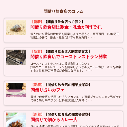
間借り飲食店のコラム
【新着】
【間借り飲食店って何？】
間借り飲食店は敷金・礼金が0円です。
個人の方が通常の飲食店を開業しようと思うと、数百万円～1000万円
程度は必要で、敷金・礼金だけでも数百万円・・・
【新着】
【間借り飲食店の開業提案①】
間借り飲食店でゴーストレストラン開業
ゴーストレストラン向けの賃貸物件は少ない？
始めてゴーストレストランを開業しようと考えている方は、収支を勘案
すると月額10万円前後が必須になります。・・・
【新着】
【間借り飲食店の開業提案②】
間借り占いカフェ
間借り飲食店を活用した「占いカフェ」の事業プランをシェフ男が考え
て導き出し事業プランは料金設定は入店時に・・
【新着】
【間借り飲食店の開業提案③】
間借りで朝からカレー店
朝の飲食店の需要は割とある？ 新型コロナウイルス感染前からマクド