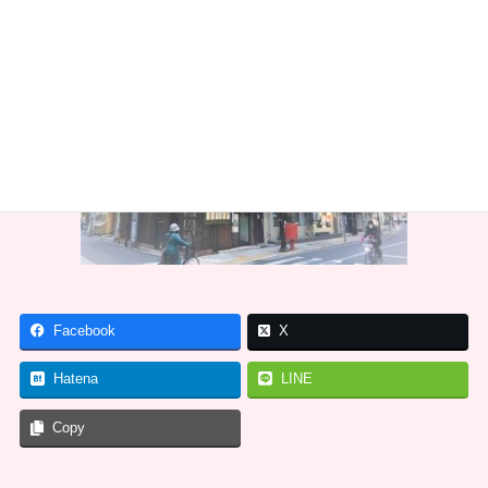
Facebook
X
Hatena
LINE
Copy