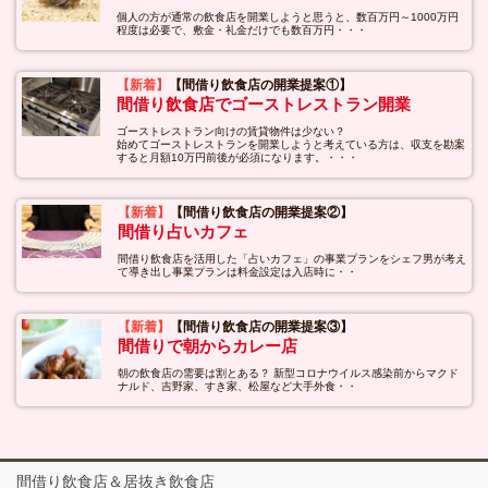
個人の方が通常の飲食店を開業しようと思うと、数百万円～1000万円
程度は必要で、敷金・礼金だけでも数百万円・・・
【新着】
【間借り飲食店の開業提案①】
間借り飲食店でゴーストレストラン開業
ゴーストレストラン向けの賃貸物件は少ない？
始めてゴーストレストランを開業しようと考えている方は、収支を勘案
すると月額10万円前後が必須になります。・・・
【新着】
【間借り飲食店の開業提案②】
間借り占いカフェ
間借り飲食店を活用した「占いカフェ」の事業プランをシェフ男が考え
て導き出し事業プランは料金設定は入店時に・・
【新着】
【間借り飲食店の開業提案③】
間借りで朝からカレー店
朝の飲食店の需要は割とある？ 新型コロナウイルス感染前からマクド
ナルド、吉野家、すき家、松屋など大手外食・・
間借り飲食店＆居抜き飲食店