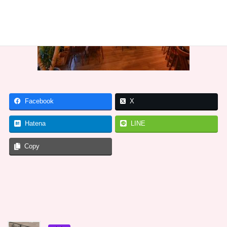
Facebook
X
Hatena
LINE
Copy