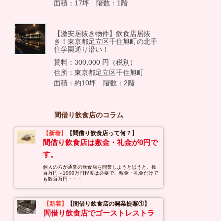
面積：17坪 階数：1階
【激安居抜き物件】飲食店居抜
き！東京都足立区千住旭町の北千
住学園通り沿い！
賃料：300,000 円（税別）
住所：東京都足立区千住旭町
面積：約10坪 階数：2階
間借り飲食店のコラム
【新着】
【間借り飲食店って何？】
間借り飲食店は敷金・礼金が0円で
す。
個人の方が通常の飲食店を開業しようと思うと、数
百万円～1000万円程度は必要で、敷金・礼金だけで
も数百万円・・・
【新着】
【間借り飲食店の開業提案①】
間借り飲食店でゴーストレストラ