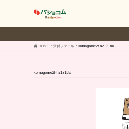
コ
ナ
ン
ビ
テ
ゲ
ン
ー
ツ
シ
へ
ョ
ス
ン
HOME
添付ファイル
komagome2f-h21718a
キ
に
ッ
移
プ
動
komagome2f-h21718a