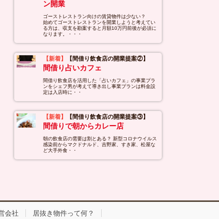
ン開業
ゴーストレストラン向けの賃貸物件は少ない？
始めてゴーストレストランを開業しようと考えてい
る方は、収支を勘案すると月額10万円前後が必須に
なります。・・・
【新着】
【間借り飲食店の開業提案②】
間借り占いカフェ
間借り飲食店を活用した「占いカフェ」の事業プラ
ンをシェフ男が考えて導き出し事業プランは料金設
定は入店時に・・
【新着】
【間借り飲食店の開業提案③】
間借りで朝からカレー店
朝の飲食店の需要は割とある？ 新型コロナウイルス
感染前からマクドナルド、吉野家、すき家、松屋な
ど大手外食・・
営会社
居抜き物件って何？