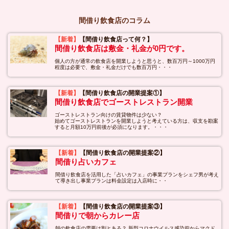
間借り飲食店のコラム
【新着】
【間借り飲食店って何？】
間借り飲食店は敷金・礼金が0円です。
個人の方が通常の飲食店を開業しようと思うと、数百万円～1000万円
程度は必要で、敷金・礼金だけでも数百万円・・・
【新着】
【間借り飲食店の開業提案①】
間借り飲食店でゴーストレストラン開業
ゴーストレストラン向けの賃貸物件は少ない？
始めてゴーストレストランを開業しようと考えている方は、収支を勘案
すると月額10万円前後が必須になります。・・・
【新着】
【間借り飲食店の開業提案②】
間借り占いカフェ
間借り飲食店を活用した「占いカフェ」の事業プランをシェフ男が考え
て導き出し事業プランは料金設定は入店時に・・
【新着】
【間借り飲食店の開業提案③】
間借りで朝からカレー店
朝の飲食店の需要は割とある？ 新型コロナウイルス感染前からマクド