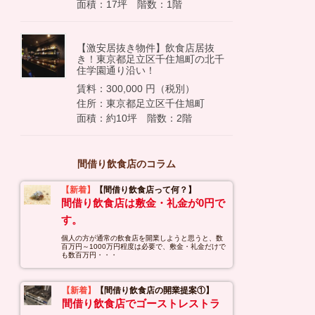
面積：17坪 階数：1階
【激安居抜き物件】飲食店居抜
き！東京都足立区千住旭町の北千
住学園通り沿い！
賃料：300,000 円（税別）
住所：東京都足立区千住旭町
面積：約10坪 階数：2階
間借り飲食店のコラム
【新着】
【間借り飲食店って何？】
間借り飲食店は敷金・礼金が0円で
す。
個人の方が通常の飲食店を開業しようと思うと、数
百万円～1000万円程度は必要で、敷金・礼金だけで
も数百万円・・・
【新着】
【間借り飲食店の開業提案①】
間借り飲食店でゴーストレストラ