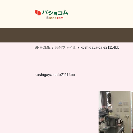
コ
ナ
ン
ビ
テ
ゲ
ン
ー
ツ
シ
へ
ョ
ス
ン
HOME
添付ファイル
koshigaya-cafe21114bb
キ
に
ッ
移
プ
動
koshigaya-cafe21114bb