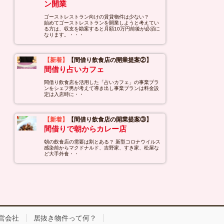
ン開業
ゴーストレストラン向けの賃貸物件は少ない？
始めてゴーストレストランを開業しようと考えてい
る方は、収支を勘案すると月額10万円前後が必須に
なります。・・・
【新着】
【間借り飲食店の開業提案②】
間借り占いカフェ
間借り飲食店を活用した「占いカフェ」の事業プラ
ンをシェフ男が考えて導き出し事業プランは料金設
定は入店時に・・
【新着】
【間借り飲食店の開業提案③】
間借りで朝からカレー店
朝の飲食店の需要は割とある？ 新型コロナウイルス
感染前からマクドナルド、吉野家、すき家、松屋な
ど大手外食・・
営会社
居抜き物件って何？