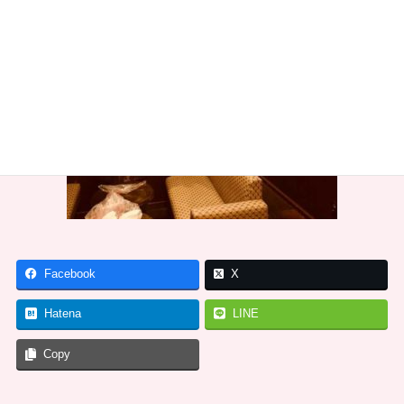
Facebook
X
Hatena
LINE
Copy