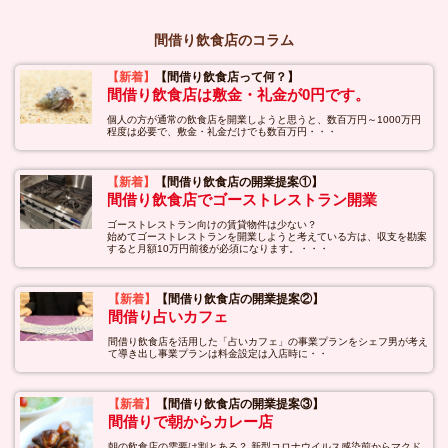
間借り飲食店のコラム
【新着】
【間借り飲食店って何？】
間借り飲食店は敷金・礼金が0円です。
個人の方が通常の飲食店を開業しようと思うと、数百万円～1000万円
程度は必要で、敷金・礼金だけでも数百万円・・・
【新着】
【間借り飲食店の開業提案①】
間借り飲食店でゴーストレストラン開業
ゴーストレストラン向けの賃貸物件は少ない？
始めてゴーストレストランを開業しようと考えている方は、収支を勘案
すると月額10万円前後が必須になります。・・・
【新着】
【間借り飲食店の開業提案②】
間借り占いカフェ
間借り飲食店を活用した「占いカフェ」の事業プランをシェフ男が考え
て導き出し事業プランは料金設定は入店時に・・
【新着】
【間借り飲食店の開業提案③】
間借りで朝からカレー店
朝の飲食店の需要は割とある？ 新型コロナウイルス感染前からマクド