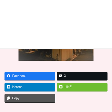
Facebook
X
Hatena
LINE
Copy