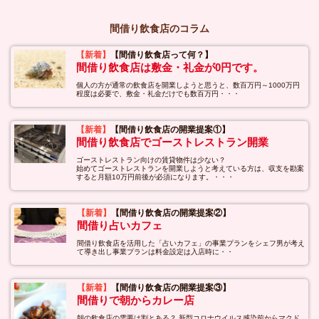
間借り飲食店のコラム
【新着】
【間借り飲食店って何？】
間借り飲食店は敷金・礼金が0円です。
個人の方が通常の飲食店を開業しようと思うと、数百万円～1000万円
程度は必要で、敷金・礼金だけでも数百万円・・・
【新着】
【間借り飲食店の開業提案①】
間借り飲食店でゴーストレストラン開業
ゴーストレストラン向けの賃貸物件は少ない？
始めてゴーストレストランを開業しようと考えている方は、収支を勘案
すると月額10万円前後が必須になります。・・・
【新着】
【間借り飲食店の開業提案②】
間借り占いカフェ
間借り飲食店を活用した「占いカフェ」の事業プランをシェフ男が考え
て導き出し事業プランは料金設定は入店時に・・
【新着】
【間借り飲食店の開業提案③】
間借りで朝からカレー店
朝の飲食店の需要は割とある？ 新型コロナウイルス感染前からマクド