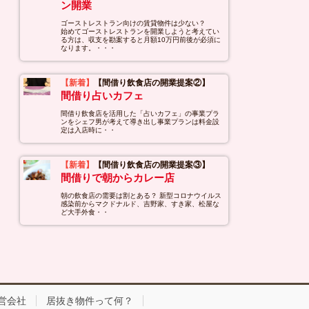
ン開業
ゴーストレストラン向けの賃貸物件は少ない？
始めてゴーストレストランを開業しようと考えてい
る方は、収支を勘案すると月額10万円前後が必須に
なります。・・・
【新着】
【間借り飲食店の開業提案②】
間借り占いカフェ
間借り飲食店を活用した「占いカフェ」の事業プラ
ンをシェフ男が考えて導き出し事業プランは料金設
定は入店時に・・
【新着】
【間借り飲食店の開業提案③】
間借りで朝からカレー店
朝の飲食店の需要は割とある？ 新型コロナウイルス
感染前からマクドナルド、吉野家、すき家、松屋な
ど大手外食・・
営会社
居抜き物件って何？