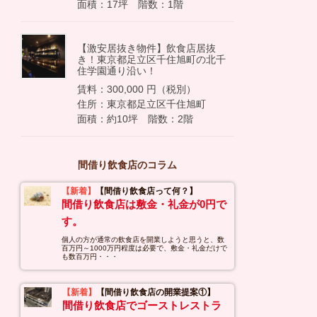
面積：17坪 階数：1階
【激安居抜き物件】飲食店居抜
き！東京都足立区千住旭町の北千
住学園通り沿い！
賃料：300,000 円（税別）
住所：東京都足立区千住旭町
面積：約10坪 階数：2階
間借り飲食店のコラム
【新着】
【間借り飲食店って何？】
間借り飲食店は敷金・礼金が0円で
す。
個人の方が通常の飲食店を開業しようと思うと、数
百万円～1000万円程度は必要で、敷金・礼金だけで
も数百万円・・・
【新着】
【間借り飲食店の開業提案①】
間借り飲食店でゴーストレストラ