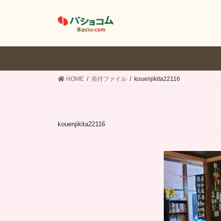
コ
ナ
ン
ビ
テ
ゲ
ン
ー
ツ
シ
へ
ョ
ス
ン
HOME
添付ファイル
kouenjikita22116
キ
に
ッ
移
プ
動
kouenjikita22116