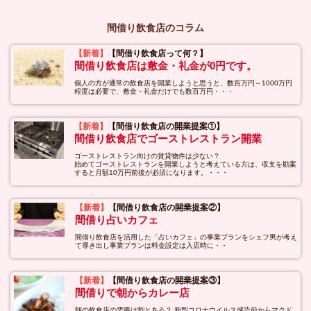
間借り飲食店のコラム
【新着】
【間借り飲食店って何？】
間借り飲食店は敷金・礼金が0円です。
個人の方が通常の飲食店を開業しようと思うと、数百万円～1000万円
程度は必要で、敷金・礼金だけでも数百万円・・・
【新着】
【間借り飲食店の開業提案①】
間借り飲食店でゴーストレストラン開業
ゴーストレストラン向けの賃貸物件は少ない？
始めてゴーストレストランを開業しようと考えている方は、収支を勘案
すると月額10万円前後が必須になります。・・・
【新着】
【間借り飲食店の開業提案②】
間借り占いカフェ
間借り飲食店を活用した「占いカフェ」の事業プランをシェフ男が考え
て導き出し事業プランは料金設定は入店時に・・
【新着】
【間借り飲食店の開業提案③】
間借りで朝からカレー店
朝の飲食店の需要は割とある？ 新型コロナウイルス感染前からマクド