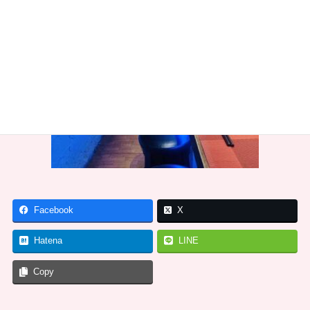
Facebook
X
Hatena
LINE
Copy