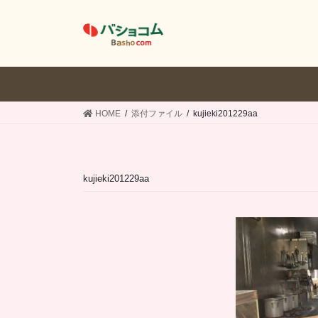
コ
ナ
ン
ビ
テ
ゲ
ン
ー
ツ
シ
へ
ョ
ス
ン
HOME
添付ファイル
kujieki201229aa
キ
に
ッ
移
プ
動
kujieki201229aa