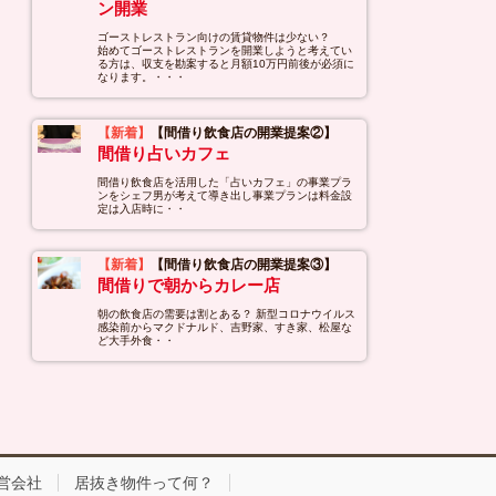
ン開業
ゴーストレストラン向けの賃貸物件は少ない？
始めてゴーストレストランを開業しようと考えてい
る方は、収支を勘案すると月額10万円前後が必須に
なります。・・・
【新着】
【間借り飲食店の開業提案②】
間借り占いカフェ
間借り飲食店を活用した「占いカフェ」の事業プラ
ンをシェフ男が考えて導き出し事業プランは料金設
定は入店時に・・
【新着】
【間借り飲食店の開業提案③】
間借りで朝からカレー店
朝の飲食店の需要は割とある？ 新型コロナウイルス
感染前からマクドナルド、吉野家、すき家、松屋な
ど大手外食・・
営会社
居抜き物件って何？