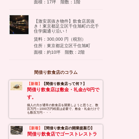
面積：17坪 階数：1階
【激安居抜き物件】飲食店居抜
き！東京都足立区千住旭町の北千
住学園通り沿い！
賃料：300,000 円（税別）
住所：東京都足立区千住旭町
面積：約10坪 階数：2階
間借り飲食店のコラム
【新着】
【間借り飲食店って何？】
間借り飲食店は敷金・礼金が0円で
す。
個人の方が通常の飲食店を開業しようと思うと、数
百万円～1000万円程度は必要で、敷金・礼金だけで
も数百万円・・・
【新着】
【間借り飲食店の開業提案①】
間借り飲食店でゴーストレストラ