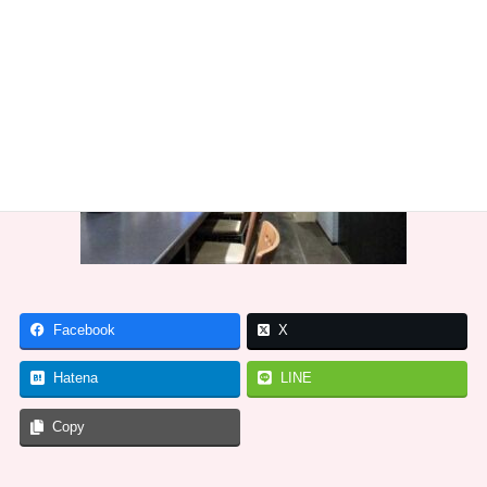
Facebook
X
Hatena
LINE
Copy