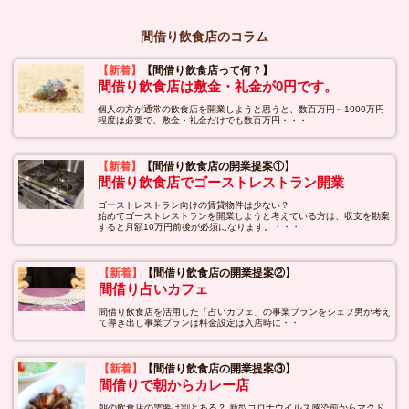
間借り飲食店のコラム
【新着】
【間借り飲食店って何？】
間借り飲食店は敷金・礼金が0円です。
個人の方が通常の飲食店を開業しようと思うと、数百万円～1000万円
程度は必要で、敷金・礼金だけでも数百万円・・・
【新着】
【間借り飲食店の開業提案①】
間借り飲食店でゴーストレストラン開業
ゴーストレストラン向けの賃貸物件は少ない？
始めてゴーストレストランを開業しようと考えている方は、収支を勘案
すると月額10万円前後が必須になります。・・・
【新着】
【間借り飲食店の開業提案②】
間借り占いカフェ
間借り飲食店を活用した「占いカフェ」の事業プランをシェフ男が考え
て導き出し事業プランは料金設定は入店時に・・
【新着】
【間借り飲食店の開業提案③】
間借りで朝からカレー店
朝の飲食店の需要は割とある？ 新型コロナウイルス感染前からマクド