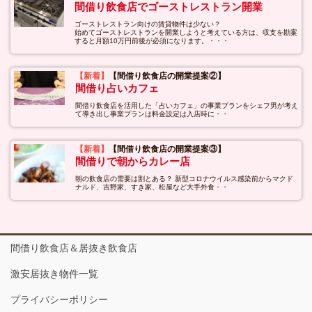
間借り飲食店でゴーストレストラン開業
ゴーストレストラン向けの賃貸物件は少ない？
始めてゴーストレストランを開業しようと考えている方は、収支を勘案
すると月額10万円前後が必須になります。・・・
【新着】
【間借り飲食店の開業提案②】
間借り占いカフェ
間借り飲食店を活用した「占いカフェ」の事業プランをシェフ男が考え
て導き出し事業プランは料金設定は入店時に・・
【新着】
【間借り飲食店の開業提案③】
間借りで朝からカレー店
朝の飲食店の需要は割とある？ 新型コロナウイルス感染前からマクド
ナルド、吉野家、すき家、松屋など大手外食・・
間借り飲食店＆居抜き飲食店
激安居抜き物件一覧
プライバシーポリシー