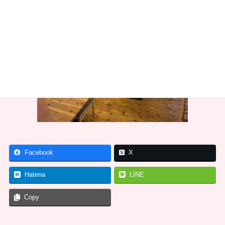
Facebook
X
Hatena
LINE
Copy