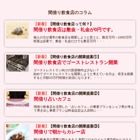
間借り飲食店のコラム
【新着】
【間借り飲食店って何？】
間借り飲食店は敷金・礼金が0円です。
個人の方が通常の飲食店を開業しようと思うと、数百万円～1000万円
程度は必要で、敷金・礼金だけでも数百万円・・・
【新着】
【間借り飲食店の開業提案①】
間借り飲食店でゴーストレストラン開業
ゴーストレストラン向けの賃貸物件は少ない？
始めてゴーストレストランを開業しようと考えている方は、収支を勘案
すると月額10万円前後が必須になります。・・・
【新着】
【間借り飲食店の開業提案②】
間借り占いカフェ
間借り飲食店を活用した「占いカフェ」の事業プランをシェフ男が考え
て導き出し事業プランは料金設定は入店時に・・
【新着】
【間借り飲食店の開業提案③】
間借りで朝からカレー店
朝の飲食店の需要は割とある？ 新型コロナウイルス感染前からマクド