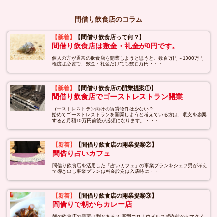
間借り飲食店のコラム
【新着】
【間借り飲食店って何？】
間借り飲食店は敷金・礼金が0円です。
個人の方が通常の飲食店を開業しようと思うと、数百万円～1000万円
程度は必要で、敷金・礼金だけでも数百万円・・・
【新着】
【間借り飲食店の開業提案①】
間借り飲食店でゴーストレストラン開業
ゴーストレストラン向けの賃貸物件は少ない？
始めてゴーストレストランを開業しようと考えている方は、収支を勘案
すると月額10万円前後が必須になります。・・・
【新着】
【間借り飲食店の開業提案②】
間借り占いカフェ
間借り飲食店を活用した「占いカフェ」の事業プランをシェフ男が考え
て導き出し事業プランは料金設定は入店時に・・
【新着】
【間借り飲食店の開業提案③】
間借りで朝からカレー店
朝の飲食店の需要は割とある？ 新型コロナウイルス感染前からマクド