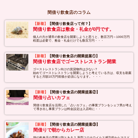
間借り飲食店のコラム
【新着】
【間借り飲食店って何？】
間借り飲食店は敷金・礼金が0円です。
個人の方が通常の飲食店を開業しようと思うと、数百万円～1000万円
程度は必要で、敷金・礼金だけでも数百万円・・・
【新着】
【間借り飲食店の開業提案①】
間借り飲食店でゴーストレストラン開業
ゴーストレストラン向けの賃貸物件は少ない？
始めてゴーストレストランを開業しようと考えている方は、収支を勘案
すると月額10万円前後が必須になります。・・・
【新着】
【間借り飲食店の開業提案②】
間借り占いカフェ
間借り飲食店を活用した「占いカフェ」の事業プランをシェフ男が考え
て導き出し事業プランは料金設定は入店時に・・
【新着】
【間借り飲食店の開業提案③】
間借りで朝からカレー店
朝の飲食店の需要は割とある？ 新型コロナウイルス感染前からマクド