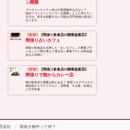
ン開業
ゴーストレストラン向けの賃貸物件は少ない？
始めてゴーストレストランを開業しようと考えてい
る方は、収支を勘案すると月額10万円前後が必須に
なります。・・・
【新着】
【間借り飲食店の開業提案②】
間借り占いカフェ
間借り飲食店を活用した「占いカフェ」の事業プラ
ンをシェフ男が考えて導き出し事業プランは料金設
定は入店時に・・
【新着】
【間借り飲食店の開業提案③】
間借りで朝からカレー店
朝の飲食店の需要は割とある？ 新型コロナウイルス
感染前からマクドナルド、吉野家、すき家、松屋な
ど大手外食・・
営会社
居抜き物件って何？