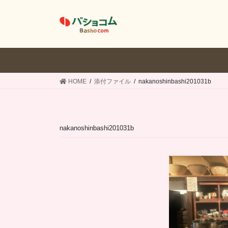
コ
ナ
ン
ビ
テ
ゲ
ン
ー
ツ
シ
へ
ョ
ス
ン
HOME
添付ファイル
nakanoshinbashi201031b
キ
に
ッ
移
プ
動
nakanoshinbashi201031b