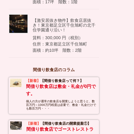
面積：17坪 階数：1階
【激安居抜き物件】飲食店居抜
き！東京都足立区千住旭町の北千
住学園通り沿い！
賃料：300,000 円（税別）
住所：東京都足立区千住旭町
面積：約10坪 階数：2階
間借り飲食店のコラム
【新着】
【間借り飲食店って何？】
間借り飲食店は敷金・礼金が0円で
す。
個人の方が通常の飲食店を開業しようと思うと、数
百万円～1000万円程度は必要で、敷金・礼金だけで
も数百万円・・・
【新着】
【間借り飲食店の開業提案①】
間借り飲食店でゴーストレストラ