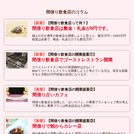
間借り飲食店のコラム
【新着】
【間借り飲食店って何？】
間借り飲食店は敷金・礼金が0円です。
個人の方が通常の飲食店を開業しようと思うと、数百万円～1000万円
程度は必要で、敷金・礼金だけでも数百万円・・・
【新着】
【間借り飲食店の開業提案①】
間借り飲食店でゴーストレストラン開業
ゴーストレストラン向けの賃貸物件は少ない？
始めてゴーストレストランを開業しようと考えている方は、収支を勘案
すると月額10万円前後が必須になります。・・・
【新着】
【間借り飲食店の開業提案②】
間借り占いカフェ
間借り飲食店を活用した「占いカフェ」の事業プランをシェフ男が考え
て導き出し事業プランは料金設定は入店時に・・
【新着】
【間借り飲食店の開業提案③】
間借りで朝からカレー店
朝の飲食店の需要は割とある？ 新型コロナウイルス感染前からマクド