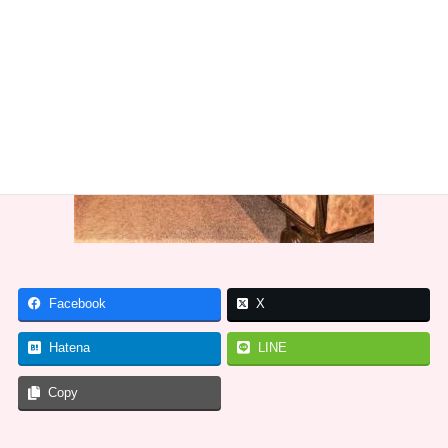
Facebook
X
Hatena
LINE
Copy