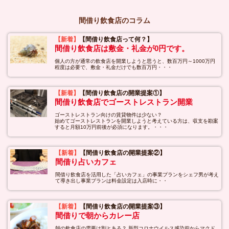
間借り飲食店のコラム
【新着】
【間借り飲食店って何？】
間借り飲食店は敷金・礼金が0円です。
個人の方が通常の飲食店を開業しようと思うと、数百万円～1000万円
程度は必要で、敷金・礼金だけでも数百万円・・・
【新着】
【間借り飲食店の開業提案①】
間借り飲食店でゴーストレストラン開業
ゴーストレストラン向けの賃貸物件は少ない？
始めてゴーストレストランを開業しようと考えている方は、収支を勘案
すると月額10万円前後が必須になります。・・・
【新着】
【間借り飲食店の開業提案②】
間借り占いカフェ
間借り飲食店を活用した「占いカフェ」の事業プランをシェフ男が考え
て導き出し事業プランは料金設定は入店時に・・
【新着】
【間借り飲食店の開業提案③】
間借りで朝からカレー店
朝の飲食店の需要は割とある？ 新型コロナウイルス感染前からマクド