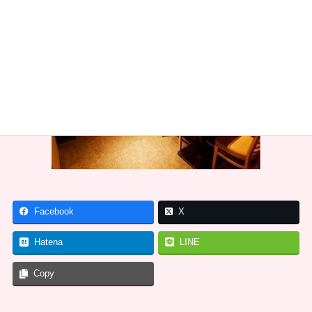
Facebook
X
Hatena
LINE
Copy