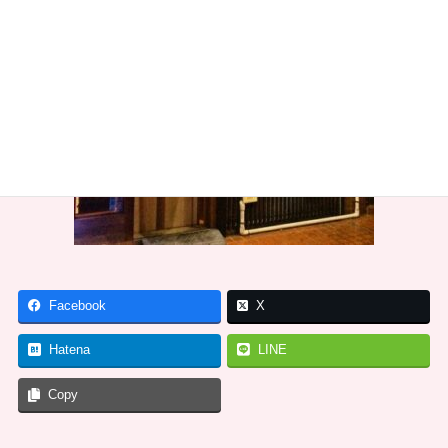
Facebook
X
Hatena
LINE
Copy