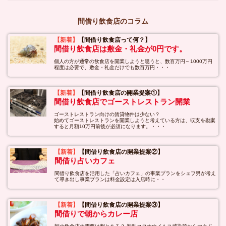
間借り飲食店のコラム
【新着】
【間借り飲食店って何？】
間借り飲食店は敷金・礼金が0円です。
個人の方が通常の飲食店を開業しようと思うと、数百万円～1000万円
程度は必要で、敷金・礼金だけでも数百万円・・・
【新着】
【間借り飲食店の開業提案①】
間借り飲食店でゴーストレストラン開業
ゴーストレストラン向けの賃貸物件は少ない？
始めてゴーストレストランを開業しようと考えている方は、収支を勘案
すると月額10万円前後が必須になります。・・・
【新着】
【間借り飲食店の開業提案②】
間借り占いカフェ
間借り飲食店を活用した「占いカフェ」の事業プランをシェフ男が考え
て導き出し事業プランは料金設定は入店時に・・
【新着】
【間借り飲食店の開業提案③】
間借りで朝からカレー店