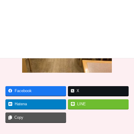
Facebook
X
Hatena
LINE
Copy