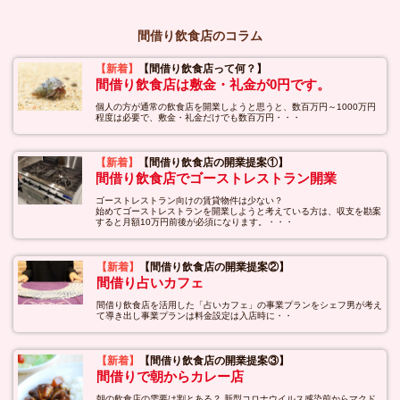
間借り飲食店のコラム
【新着】
【間借り飲食店って何？】
間借り飲食店は敷金・礼金が0円です。
個人の方が通常の飲食店を開業しようと思うと、数百万円～1000万円
程度は必要で、敷金・礼金だけでも数百万円・・・
【新着】
【間借り飲食店の開業提案①】
間借り飲食店でゴーストレストラン開業
ゴーストレストラン向けの賃貸物件は少ない？
始めてゴーストレストランを開業しようと考えている方は、収支を勘案
すると月額10万円前後が必須になります。・・・
【新着】
【間借り飲食店の開業提案②】
間借り占いカフェ
間借り飲食店を活用した「占いカフェ」の事業プランをシェフ男が考え
て導き出し事業プランは料金設定は入店時に・・
【新着】
【間借り飲食店の開業提案③】
間借りで朝からカレー店
朝の飲食店の需要は割とある？ 新型コロナウイルス感染前からマクド