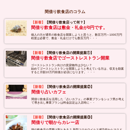
間借り飲食店のコラム
【新着】
【間借り飲食店って何？】
間借り飲食店は敷金・礼金が0円です。
個人の方が通常の飲食店を開業しようと思うと、数百万円～1000万円
程度は必要で、敷金・礼金だけでも数百万円・・・
【新着】
【間借り飲食店の開業提案①】
間借り飲食店でゴーストレストラン開業
ゴーストレストラン向けの賃貸物件は少ない？
始めてゴーストレストランを開業しようと考えている方は、収支を勘案
すると月額10万円前後が必須になります。・・・
【新着】
【間借り飲食店の開業提案②】
間借り占いカフェ
間借り飲食店を活用した「占いカフェ」の事業プランをシェフ男が考え
て導き出し事業プランは料金設定は入店時に・・
【新着】
【間借り飲食店の開業提案③】
間借りで朝からカレー店
朝の飲食店の需要は割とある？ 新型コロナウイルス感染前からマクド