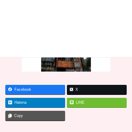
Facebook
X
Hatena
LINE
Copy