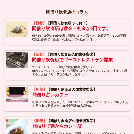
間借り飲食店のコラム
【新着】
【間借り飲食店って何？】
間借り飲食店は敷金・礼金が0円です。
個人の方が通常の飲食店を開業しようと思うと、数百万円～1000万円
程度は必要で、敷金・礼金だけでも数百万円・・・
【新着】
【間借り飲食店の開業提案①】
間借り飲食店でゴーストレストラン開業
ゴーストレストラン向けの賃貸物件は少ない？
始めてゴーストレストランを開業しようと考えている方は、収支を勘案
すると月額10万円前後が必須になります。・・・
【新着】
【間借り飲食店の開業提案②】
間借り占いカフェ
間借り飲食店を活用した「占いカフェ」の事業プランをシェフ男が考え
て導き出し事業プランは料金設定は入店時に・・
【新着】
【間借り飲食店の開業提案③】
間借りで朝からカレー店
朝の飲食店の需要は割とある？ 新型コロナウイルス感染前からマクド