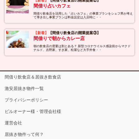
【新着】
【間借り飲食店の開業提案②】
間借り占いカフェ
間借り飲食店を活用した「占いカフェ」の事業プランをシェフ男が考え
て導き出し事業プランは料金設定は入店時に・・
【新着】
【間借り飲食店の開業提案③】
間借りで朝からカレー店
朝の飲食店の需要は割とある？ 新型コロナウイルス感染前からマクド
ナルド、吉野家、すき家、松屋など大手外食・・
間借り飲食店＆居抜き飲食店
激安居抜き物件一覧
プライバシーポリシー
ビルオーナー様・管理会社様
運営会社
居抜き物件って何？