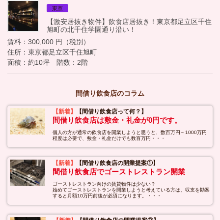
東京
【激安居抜き物件】飲食店居抜き！東京都足立区千住
旭町の北千住学園通り沿い！
賃料：300,000 円（税別）
住所：東京都足立区千住旭町
面積：約10坪 階数：2階
間借り飲食店のコラム
【新着】
【間借り飲食店って何？】
間借り飲食店は敷金・礼金が0円です。
個人の方が通常の飲食店を開業しようと思うと、数百万円～1000万円
程度は必要で、敷金・礼金だけでも数百万円・・・
【新着】
【間借り飲食店の開業提案①】
間借り飲食店でゴーストレストラン開業
ゴーストレストラン向けの賃貸物件は少ない？
始めてゴーストレストランを開業しようと考えている方は、収支を勘案
すると月額10万円前後が必須になります。・・・