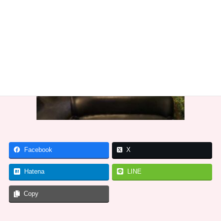
Facebook
X
Hatena
LINE
Copy