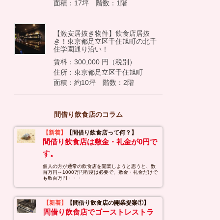
面積：17坪 階数：1階
【激安居抜き物件】飲食店居抜
き！東京都足立区千住旭町の北千
住学園通り沿い！
賃料：300,000 円（税別）
住所：東京都足立区千住旭町
面積：約10坪 階数：2階
間借り飲食店のコラム
【新着】
【間借り飲食店って何？】
間借り飲食店は敷金・礼金が0円で
す。
個人の方が通常の飲食店を開業しようと思うと、数
百万円～1000万円程度は必要で、敷金・礼金だけで
も数百万円・・・
【新着】
【間借り飲食店の開業提案①】
間借り飲食店でゴーストレストラ