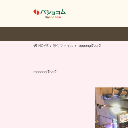
コ
ナ
ン
ビ
テ
ゲ
ン
ー
ツ
シ
へ
ョ
ス
ン
HOME
添付ファイル
roppongi7bar2
キ
に
ッ
移
プ
動
roppongi7bar2