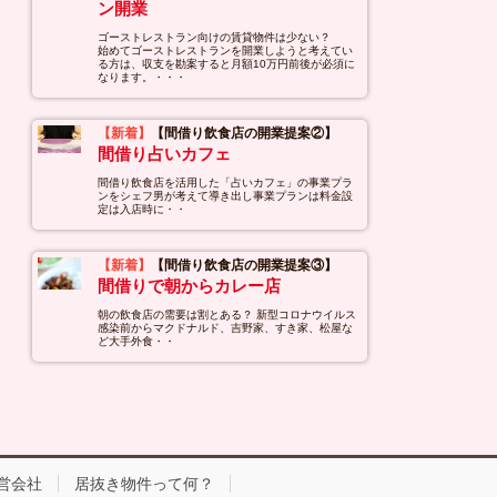
ン開業
ゴーストレストラン向けの賃貸物件は少ない？
始めてゴーストレストランを開業しようと考えてい
る方は、収支を勘案すると月額10万円前後が必須に
なります。・・・
【新着】
【間借り飲食店の開業提案②】
間借り占いカフェ
間借り飲食店を活用した「占いカフェ」の事業プラ
ンをシェフ男が考えて導き出し事業プランは料金設
定は入店時に・・
【新着】
【間借り飲食店の開業提案③】
間借りで朝からカレー店
朝の飲食店の需要は割とある？ 新型コロナウイルス
感染前からマクドナルド、吉野家、すき家、松屋な
ど大手外食・・
営会社
居抜き物件って何？