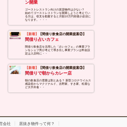
ン開業
ゴーストレストラン向けの賃貸物件は少ない？
始めてゴーストレストランを開業しようと考えてい
る方は、収支を勘案すると月額10万円前後が必須に
なります。・・・
【新着】
【間借り飲食店の開業提案②】
間借り占いカフェ
間借り飲食店を活用した「占いカフェ」の事業プラ
ンをシェフ男が考えて導き出し事業プランは料金設
定は入店時に・・
【新着】
【間借り飲食店の開業提案③】
間借りで朝からカレー店
朝の飲食店の需要は割とある？ 新型コロナウイルス
感染前からマクドナルド、吉野家、すき家、松屋な
ど大手外食・・
営会社
居抜き物件って何？