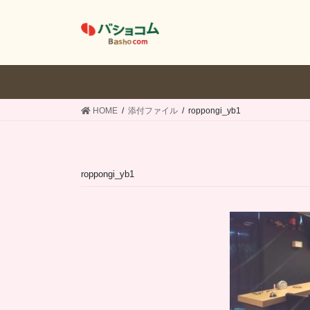
コ
ナ
ン
ビ
テ
ゲ
ン
ー
ツ
シ
へ
ョ
ス
ン
HOME
添付ファイル
roppongi_yb1
キ
に
ッ
移
プ
動
roppongi_yb1