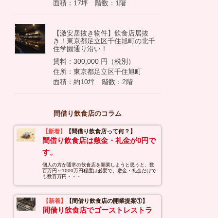
面積：17坪 階数：1階
【激安居抜き物件】飲食店居抜
き！東京都足立区千住旭町の北千
住学園通り沿い！
賃料：300,000 円（税別）
住所：東京都足立区千住旭町
面積：約10坪 階数：2階
間借り飲食店のコラム
【新着】
【間借り飲食店って何？】
間借り飲食店は敷金・礼金が0円で
す。
個人の方が通常の飲食店を開業しようと思うと、数
百万円～1000万円程度は必要で、敷金・礼金だけで
も数百万円・・・
【新着】
【間借り飲食店の開業提案①】
間借り飲食店でゴーストレストラ