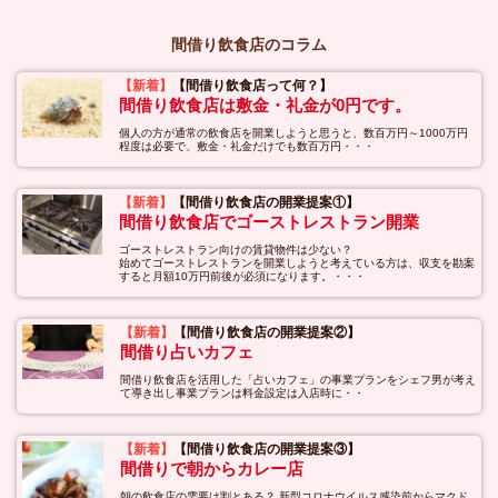
間借り飲食店のコラム
【新着】
【間借り飲食店って何？】
間借り飲食店は敷金・礼金が0円です。
個人の方が通常の飲食店を開業しようと思うと、数百万円～1000万円
程度は必要で、敷金・礼金だけでも数百万円・・・
【新着】
【間借り飲食店の開業提案①】
間借り飲食店でゴーストレストラン開業
ゴーストレストラン向けの賃貸物件は少ない？
始めてゴーストレストランを開業しようと考えている方は、収支を勘案
すると月額10万円前後が必須になります。・・・
【新着】
【間借り飲食店の開業提案②】
間借り占いカフェ
間借り飲食店を活用した「占いカフェ」の事業プランをシェフ男が考え
て導き出し事業プランは料金設定は入店時に・・
【新着】
【間借り飲食店の開業提案③】
間借りで朝からカレー店
朝の飲食店の需要は割とある？ 新型コロナウイルス感染前からマクド