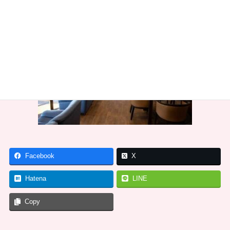
Facebook
X
Hatena
LINE
Copy