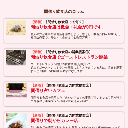
間借り飲食店のコラム
【新着】
【間借り飲食店って何？】
間借り飲食店は敷金・礼金が0円です。
個人の方が通常の飲食店を開業しようと思うと、数百万円～1000万円
程度は必要で、敷金・礼金だけでも数百万円・・・
【新着】
【間借り飲食店の開業提案①】
間借り飲食店でゴーストレストラン開業
ゴーストレストラン向けの賃貸物件は少ない？
始めてゴーストレストランを開業しようと考えている方は、収支を勘案
すると月額10万円前後が必須になります。・・・
【新着】
【間借り飲食店の開業提案②】
間借り占いカフェ
間借り飲食店を活用した「占いカフェ」の事業プランをシェフ男が考え
て導き出し事業プランは料金設定は入店時に・・
【新着】
【間借り飲食店の開業提案③】
間借りで朝からカレー店
朝の飲食店の需要は割とある？ 新型コロナウイルス感染前からマクド