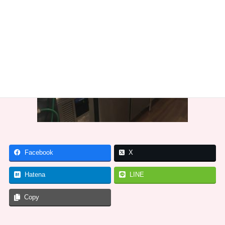
Facebook
X
Hatena
LINE
Copy