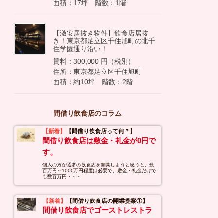
面積：17坪 階数：1階
【激安居抜き物件】飲食店居抜
き！東京都足立区千住旭町の北千
住学園通り沿い！
賃料：300,000 円（税別）
住所：東京都足立区千住旭町
面積：約10坪 階数：2階
間借り飲食店のコラム
【新着】
【間借り飲食店って何？】
間借り飲食店は敷金・礼金が0円で
す。
個人の方が通常の飲食店を開業しようと思うと、数
百万円～1000万円程度は必要で、敷金・礼金だけで
も数百万円・・・
【新着】
【間借り飲食店の開業提案①】
間借り飲食店でゴーストレストラ