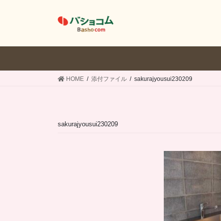
コ
ナ
ン
ビ
テ
ゲ
ン
ー
ツ
シ
へ
ョ
ス
ン
HOME
添付ファイル
sakurajyousui230209
キ
に
ッ
移
プ
動
sakurajyousui230209