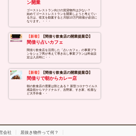
ン開業
ゴーストレストラン向けの賃貸物件は少ない？
始めてゴーストレストランを開業しようと考えてい
る方は、収支を勘案すると月額10万円前後が必須に
なります。・・・
【新着】
【間借り飲食店の開業提案②】
間借り占いカフェ
間借り飲食店を活用した「占いカフェ」の事業プラ
ンをシェフ男が考えて導き出し事業プランは料金設
定は入店時に・・
【新着】
【間借り飲食店の開業提案③】
間借りで朝からカレー店
朝の飲食店の需要は割とある？ 新型コロナウイルス
感染前からマクドナルド、吉野家、すき家、松屋な
ど大手外食・・
営会社
居抜き物件って何？