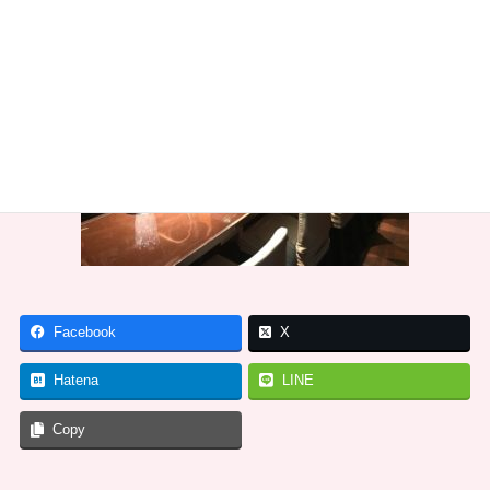
Facebook
X
Hatena
LINE
Copy