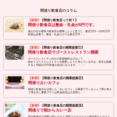
間借り飲食店のコラム
【新着】
【間借り飲食店って何？】
間借り飲食店は敷金・礼金が0円です。
個人の方が通常の飲食店を開業しようと思うと、数百万円～1000万円
程度は必要で、敷金・礼金だけでも数百万円・・・
【新着】
【間借り飲食店の開業提案①】
間借り飲食店でゴーストレストラン開業
ゴーストレストラン向けの賃貸物件は少ない？
始めてゴーストレストランを開業しようと考えている方は、収支を勘案
すると月額10万円前後が必須になります。・・・
【新着】
【間借り飲食店の開業提案②】
間借り占いカフェ
間借り飲食店を活用した「占いカフェ」の事業プランをシェフ男が考え
て導き出し事業プランは料金設定は入店時に・・
【新着】
【間借り飲食店の開業提案③】
間借りで朝からカレー店
朝の飲食店の需要は割とある？ 新型コロナウイルス感染前からマクド