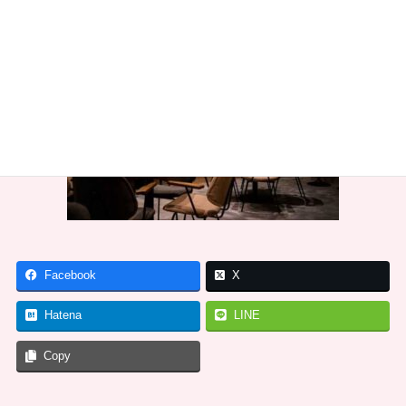
Facebook
X
Hatena
LINE
Copy