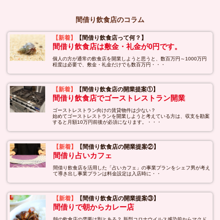
間借り飲食店のコラム
【新着】
【間借り飲食店って何？】
間借り飲食店は敷金・礼金が0円です。
個人の方が通常の飲食店を開業しようと思うと、数百万円～1000万円
程度は必要で、敷金・礼金だけでも数百万円・・・
【新着】
【間借り飲食店の開業提案①】
間借り飲食店でゴーストレストラン開業
ゴーストレストラン向けの賃貸物件は少ない？
始めてゴーストレストランを開業しようと考えている方は、収支を勘案
すると月額10万円前後が必須になります。・・・
【新着】
【間借り飲食店の開業提案②】
間借り占いカフェ
間借り飲食店を活用した「占いカフェ」の事業プランをシェフ男が考え
て導き出し事業プランは料金設定は入店時に・・
【新着】
【間借り飲食店の開業提案③】
間借りで朝からカレー店
朝の飲食店の需要は割とある？ 新型コロナウイルス感染前からマクド