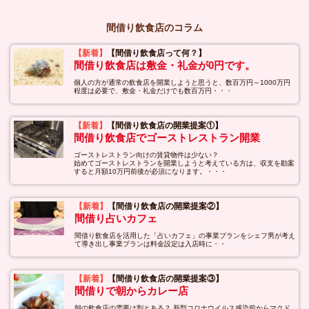
間借り飲食店のコラム
【新着】
【間借り飲食店って何？】
間借り飲食店は敷金・礼金が0円です。
個人の方が通常の飲食店を開業しようと思うと、数百万円～1000万円
程度は必要で、敷金・礼金だけでも数百万円・・・
【新着】
【間借り飲食店の開業提案①】
間借り飲食店でゴーストレストラン開業
ゴーストレストラン向けの賃貸物件は少ない？
始めてゴーストレストランを開業しようと考えている方は、収支を勘案
すると月額10万円前後が必須になります。・・・
【新着】
【間借り飲食店の開業提案②】
間借り占いカフェ
間借り飲食店を活用した「占いカフェ」の事業プランをシェフ男が考え
て導き出し事業プランは料金設定は入店時に・・
【新着】
【間借り飲食店の開業提案③】
間借りで朝からカレー店
朝の飲食店の需要は割とある？ 新型コロナウイルス感染前からマクド