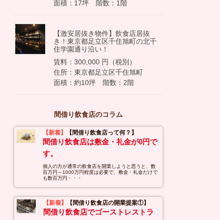
面積：17坪 階数：1階
【激安居抜き物件】飲食店居抜
き！東京都足立区千住旭町の北千
住学園通り沿い！
賃料：300,000 円（税別）
住所：東京都足立区千住旭町
面積：約10坪 階数：2階
間借り飲食店のコラム
【新着】
【間借り飲食店って何？】
間借り飲食店は敷金・礼金が0円で
す。
個人の方が通常の飲食店を開業しようと思うと、数
百万円～1000万円程度は必要で、敷金・礼金だけで
も数百万円・・・
【新着】
【間借り飲食店の開業提案①】
間借り飲食店でゴーストレストラ