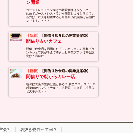
ン開業
ゴーストレストラン向けの賃貸物件は少ない？
始めてゴーストレストランを開業しようと考えてい
る方は、収支を勘案すると月額10万円前後が必須に
なります。・・・
【新着】
【間借り飲食店の開業提案②】
間借り占いカフェ
間借り飲食店を活用した「占いカフェ」の事業プラ
ンをシェフ男が考えて導き出し事業プランは料金設
定は入店時に・・
【新着】
【間借り飲食店の開業提案③】
間借りで朝からカレー店
朝の飲食店の需要は割とある？ 新型コロナウイルス
感染前からマクドナルド、吉野家、すき家、松屋な
ど大手外食・・
営会社
居抜き物件って何？