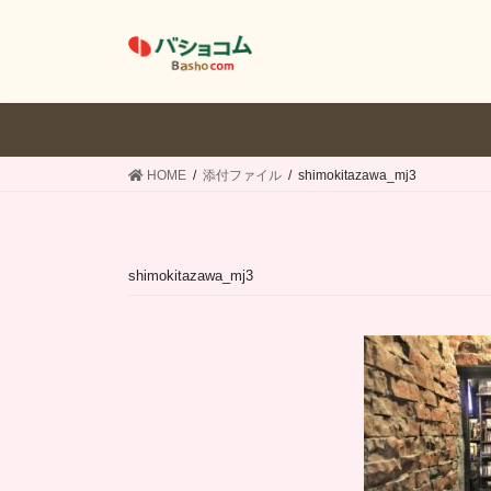
コ
ナ
ン
ビ
テ
ゲ
ン
ー
ツ
シ
へ
ョ
ス
ン
HOME
添付ファイル
shimokitazawa_mj3
キ
に
ッ
移
プ
動
shimokitazawa_mj3