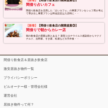
【新着】
【間借り飲食店の開業提案②】
間借り占いカフェ
間借り飲食店を活用した「占いカフェ」の事業プランをシェフ男が考え
て導き出し事業プランは料金設定は入店時に・・
【新着】
【間借り飲食店の開業提案③】
間借りで朝からカレー店
朝の飲食店の需要は割とある？ 新型コロナウイルス感染前からマクド
ナルド、吉野家、すき家、松屋など大手外食・・
間借り飲食店＆居抜き飲食店
激安居抜き物件一覧
プライバシーポリシー
ビルオーナー様・管理会社様
運営会社
居抜き物件って何？