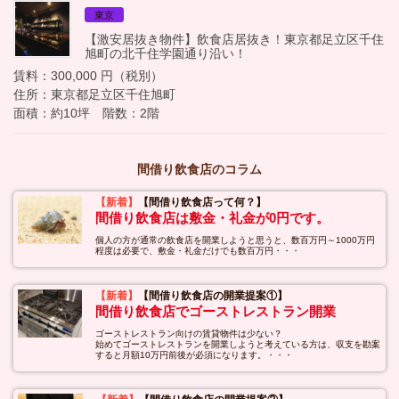
東京
【激安居抜き物件】飲食店居抜き！東京都足立区千住
旭町の北千住学園通り沿い！
賃料：300,000 円（税別）
住所：東京都足立区千住旭町
面積：約10坪 階数：2階
間借り飲食店のコラム
【新着】
【間借り飲食店って何？】
間借り飲食店は敷金・礼金が0円です。
個人の方が通常の飲食店を開業しようと思うと、数百万円～1000万円
程度は必要で、敷金・礼金だけでも数百万円・・・
【新着】
【間借り飲食店の開業提案①】
間借り飲食店でゴーストレストラン開業
ゴーストレストラン向けの賃貸物件は少ない？
始めてゴーストレストランを開業しようと考えている方は、収支を勘案
すると月額10万円前後が必須になります。・・・