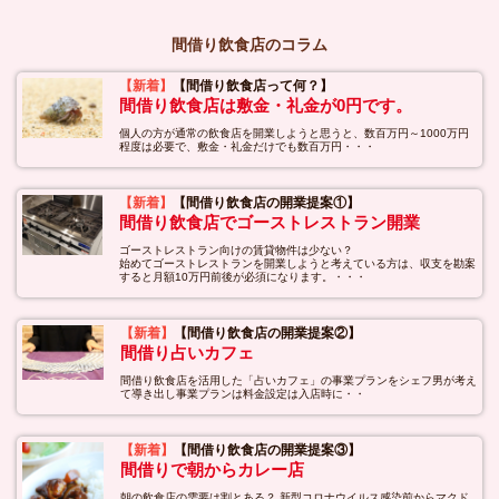
間借り飲食店のコラム
【新着】
【間借り飲食店って何？】
間借り飲食店は敷金・礼金が0円です。
個人の方が通常の飲食店を開業しようと思うと、数百万円～1000万円
程度は必要で、敷金・礼金だけでも数百万円・・・
【新着】
【間借り飲食店の開業提案①】
間借り飲食店でゴーストレストラン開業
ゴーストレストラン向けの賃貸物件は少ない？
始めてゴーストレストランを開業しようと考えている方は、収支を勘案
すると月額10万円前後が必須になります。・・・
【新着】
【間借り飲食店の開業提案②】
間借り占いカフェ
間借り飲食店を活用した「占いカフェ」の事業プランをシェフ男が考え
て導き出し事業プランは料金設定は入店時に・・
【新着】
【間借り飲食店の開業提案③】
間借りで朝からカレー店
朝の飲食店の需要は割とある？ 新型コロナウイルス感染前からマクド