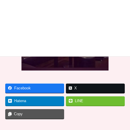
Facebook
X
Hatena
LINE
Copy