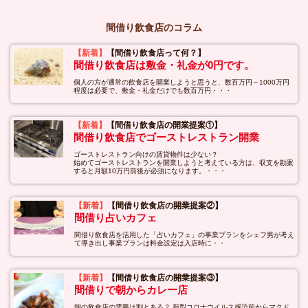
間借り飲食店のコラム
【新着】
【間借り飲食店って何？】
間借り飲食店は敷金・礼金が0円です。
個人の方が通常の飲食店を開業しようと思うと、数百万円～1000万円
程度は必要で、敷金・礼金だけでも数百万円・・・
【新着】
【間借り飲食店の開業提案①】
間借り飲食店でゴーストレストラン開業
ゴーストレストラン向けの賃貸物件は少ない？
始めてゴーストレストランを開業しようと考えている方は、収支を勘案
すると月額10万円前後が必須になります。・・・
【新着】
【間借り飲食店の開業提案②】
間借り占いカフェ
間借り飲食店を活用した「占いカフェ」の事業プランをシェフ男が考え
て導き出し事業プランは料金設定は入店時に・・
【新着】
【間借り飲食店の開業提案③】
間借りで朝からカレー店
朝の飲食店の需要は割とある？ 新型コロナウイルス感染前からマクド