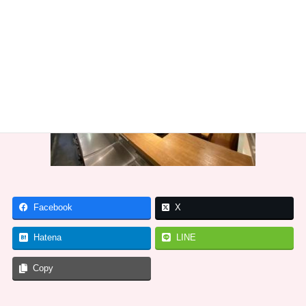
Facebook
X
Hatena
LINE
Copy