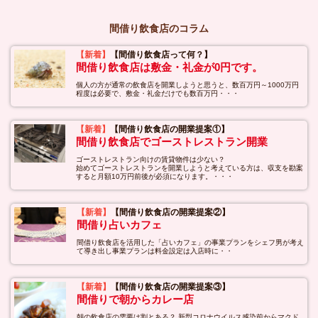
間借り飲食店のコラム
【新着】
【間借り飲食店って何？】
間借り飲食店は敷金・礼金が0円です。
個人の方が通常の飲食店を開業しようと思うと、数百万円～1000万円
程度は必要で、敷金・礼金だけでも数百万円・・・
【新着】
【間借り飲食店の開業提案①】
間借り飲食店でゴーストレストラン開業
ゴーストレストラン向けの賃貸物件は少ない？
始めてゴーストレストランを開業しようと考えている方は、収支を勘案
すると月額10万円前後が必須になります。・・・
【新着】
【間借り飲食店の開業提案②】
間借り占いカフェ
間借り飲食店を活用した「占いカフェ」の事業プランをシェフ男が考え
て導き出し事業プランは料金設定は入店時に・・
【新着】
【間借り飲食店の開業提案③】
間借りで朝からカレー店
朝の飲食店の需要は割とある？ 新型コロナウイルス感染前からマクド