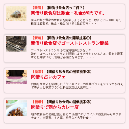
【新着】
【間借り飲食店って何？】
間借り飲食店は敷金・礼金が0円です。
個人の方が通常の飲食店を開業しようと思うと、数百万円～1000万円
程度は必要で、敷金・礼金だけでも数百万円・・・
【新着】
【間借り飲食店の開業提案①】
間借り飲食店でゴーストレストラン開業
ゴーストレストラン向けの賃貸物件は少ない？
始めてゴーストレストランを開業しようと考えている方は、収支を勘案
すると月額10万円前後が必須になります。・・・
【新着】
【間借り飲食店の開業提案②】
間借り占いカフェ
間借り飲食店を活用した「占いカフェ」の事業プランをシェフ男が考え
て導き出し事業プランは料金設定は入店時に・・
【新着】
【間借り飲食店の開業提案③】
間借りで朝からカレー店
朝の飲食店の需要は割とある？ 新型コロナウイルス感染前からマクド
ナルド、吉野家、すき家、松屋など大手外食・・