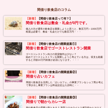
間借り飲食店のコラム
【新着】
【間借り飲食店って何？】
間借り飲食店は敷金・礼金が0円です。
個人の方が通常の飲食店を開業しようと思うと、数百万円～1000万円
程度は必要で、敷金・礼金だけでも数百万円・・・
【新着】
【間借り飲食店の開業提案①】
間借り飲食店でゴーストレストラン開業
ゴーストレストラン向けの賃貸物件は少ない？
始めてゴーストレストランを開業しようと考えている方は、収支を勘案
すると月額10万円前後が必須になります。・・・
【新着】
【間借り飲食店の開業提案②】
間借り占いカフェ
間借り飲食店を活用した「占いカフェ」の事業プランをシェフ男が考え
て導き出し事業プランは料金設定は入店時に・・
【新着】
【間借り飲食店の開業提案③】
間借りで朝からカレー店
朝の飲食店の需要は割とある？ 新型コロナウイルス感染前からマクド